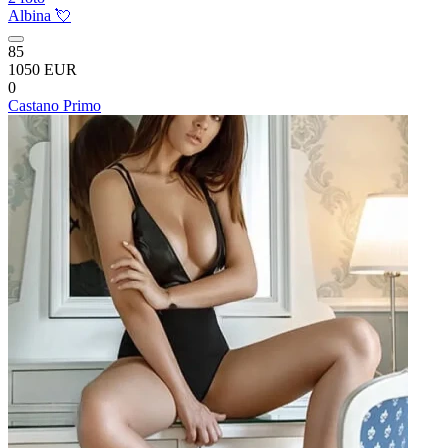
Albina 💘
85
1050 EUR
0
Castano Primo