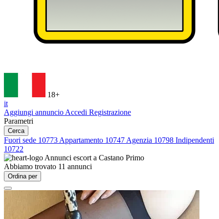
18+
it
Aggiungi annuncio
Accedi
Registrazione
Parametri
Cerca
Fuori sede
10773
Appartamento
10747
Agenzia
10798
Indipendenti
10722
Annunci escort a
Castano Primo
Abbiamo trovato
11
annunci
Ordina per