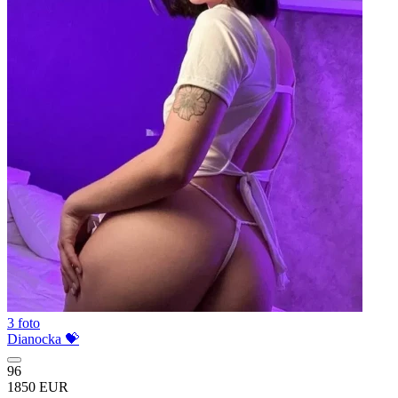
3 foto
Dianocka 💝
96
1850 EUR