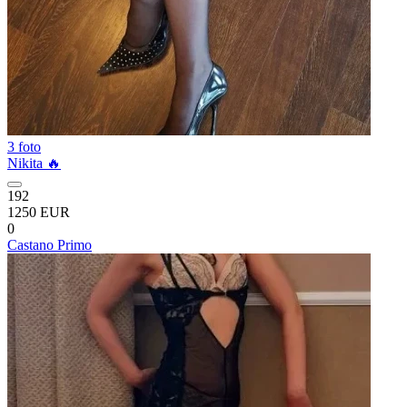
3 foto
Nikita 🔥
192
1250 EUR
0
Castano Primo