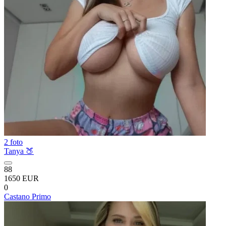
2 foto
Tanya 🍑
88
1650 EUR
0
Castano Primo