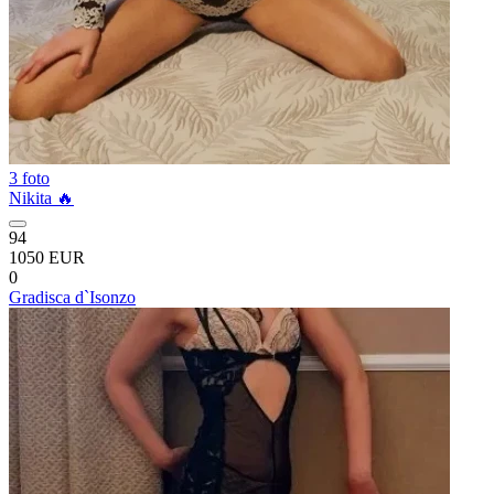
3 foto
Nikita 🔥
94
1050 EUR
0
Gradisca d`Isonzo