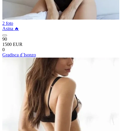
2 foto
Asina 🔥
90
1500 EUR
0
Gradisca d`Isonzo