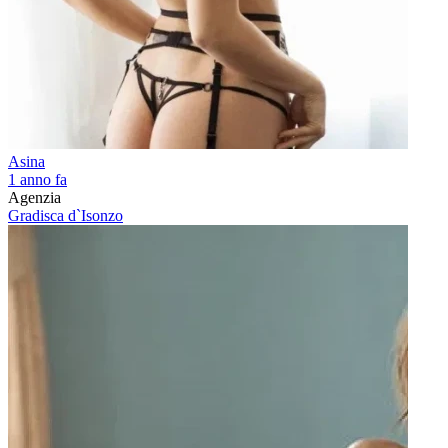
Asina
1 anno fa
Agenzia
Gradisca d`Isonzo