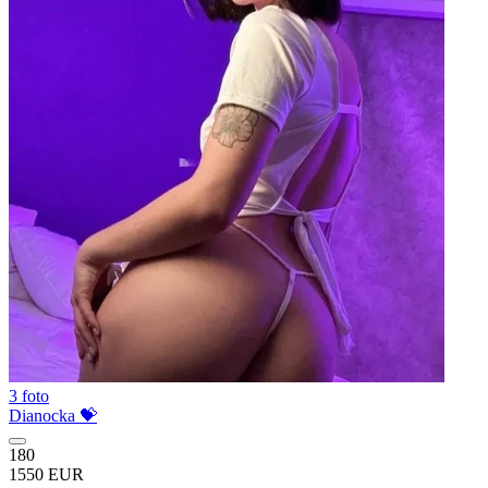
3 foto
Dianocka 💝
180
1550 EUR