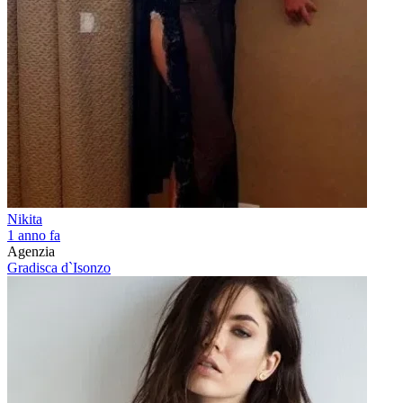
Nikita
1 anno fa
Agenzia
Gradisca d`Isonzo