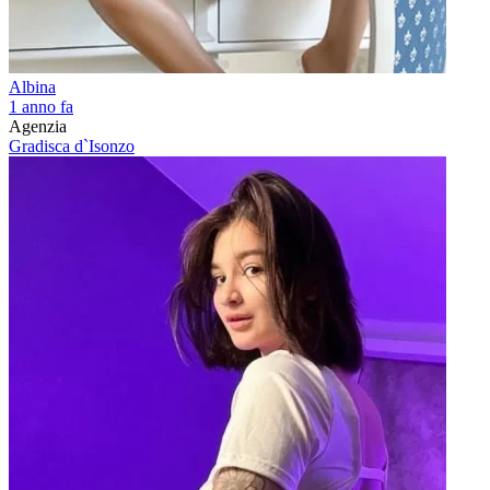
Albina
1 anno fa
Agenzia
Gradisca d`Isonzo