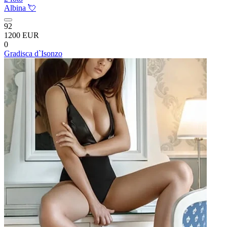
Albina 💘
92
1200 EUR
0
Gradisca d`Isonzo