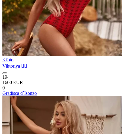
3 foto
Viktoriya ❤️‍🔥
194
1600 EUR
0
Gradisca d`Isonzo