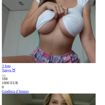
3 foto
Tanya 🍑
184
1600 EUR
0
Gradisca d`Isonzo