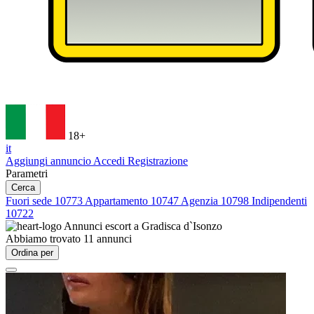
18+
it
Aggiungi annuncio
Accedi
Registrazione
Parametri
Cerca
Fuori sede
10773
Appartamento
10747
Agenzia
10798
Indipendenti
10722
Annunci escort a
Gradisca d`Isonzo
Abbiamo trovato
11
annunci
Ordina per