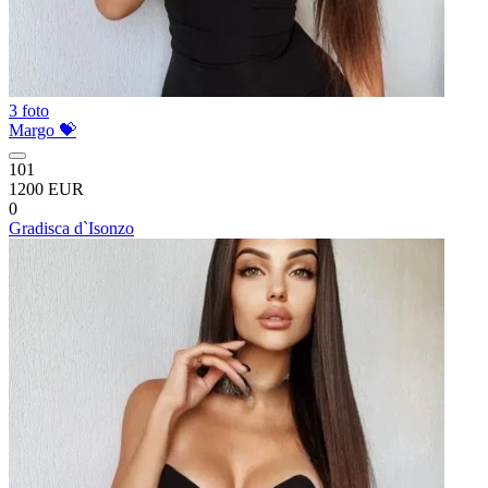
3 foto
Margo 💝
101
1200 EUR
0
Gradisca d`Isonzo