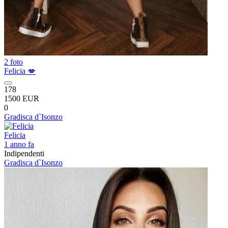
2 foto
Felicia 💋
178
1500 EUR
0
Gradisca d`Isonzo
Felicia
1 anno fa
Indipendenti
Gradisca d`Isonzo