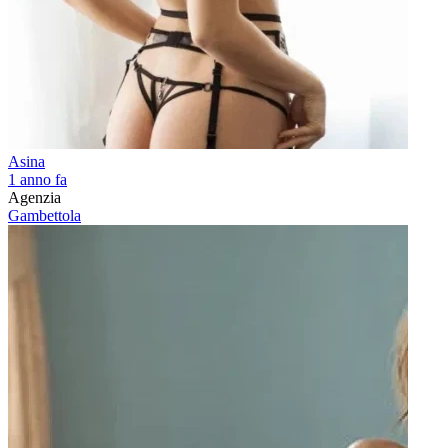
Asina
1 anno fa
Agenzia
Gambettola