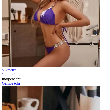
Viktoriya
1 anno fa
Indipendenti
Gambettola