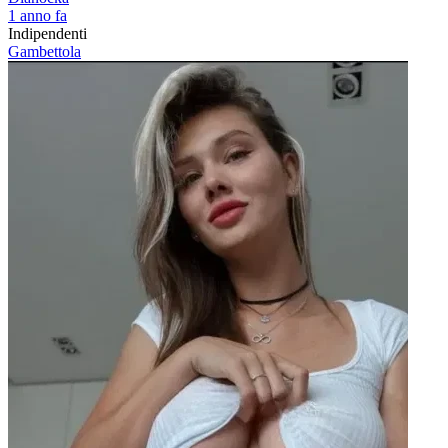
1 anno fa
Indipendenti
Gambettola