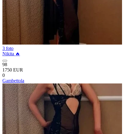
3 foto
Nikita 🔥
98
1750 EUR
0
Gambettola