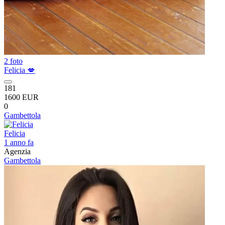
2 foto
Felicia 💋
181
1600 EUR
0
Gambettola
Felicia
1 anno fa
Agenzia
Gambettola