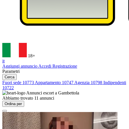
18+
it
Aggiungi annuncio
Accedi
Registrazione
Parametri
Cerca
Fuori sede
10773
Appartamento
10747
Agenzia
10798
Indipendenti
10722
Annunci escort a
Gambettola
Abbiamo trovato
11
annunci
Ordina per