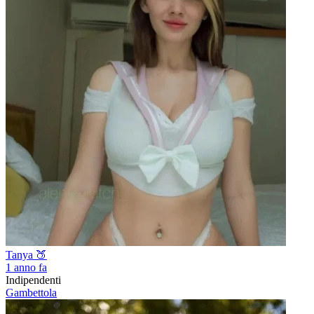
Tanya 🍑
1 anno fa
Indipendenti
Gambettola