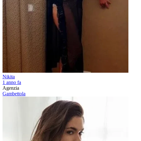
Nikita
1 anno fa
Agenzia
Gambettola