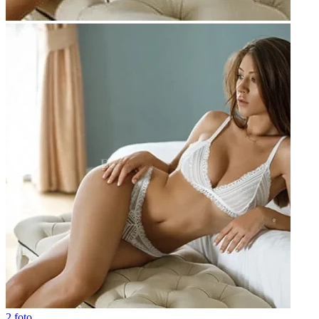
2 foto