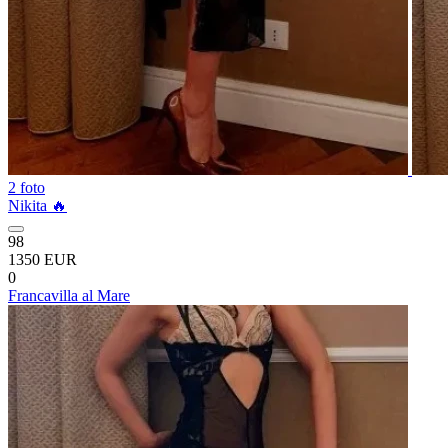
2 foto
Nikita 🔥
98
1350 EUR
0
Francavilla al Mare