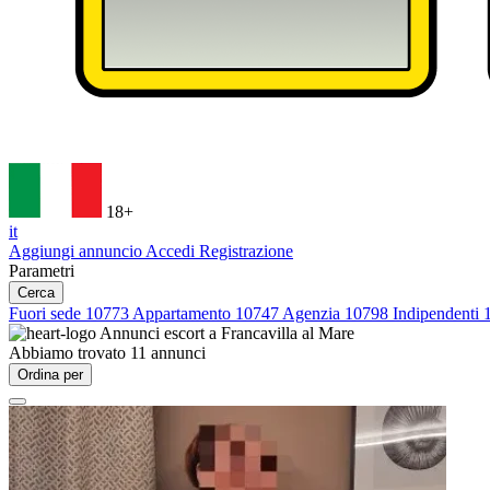
18+
it
Aggiungi annuncio
Accedi
Registrazione
Parametri
Cerca
Fuori sede
10773
Appartamento
10747
Agenzia
10798
Indipendenti
Annunci escort a
Francavilla al Mare
Abbiamo trovato
11
annunci
Ordina per