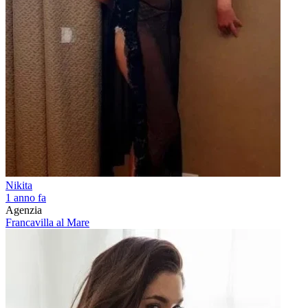
Nikita
1 anno fa
Agenzia
Francavilla al Mare