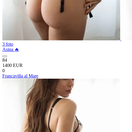
3 foto
Asina 🔥
84
1400 EUR
0
Francavilla al Mare