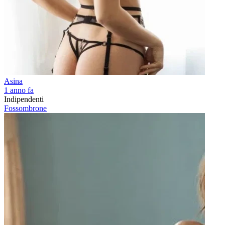
Asina
1 anno fa
Indipendenti
Fossombrone