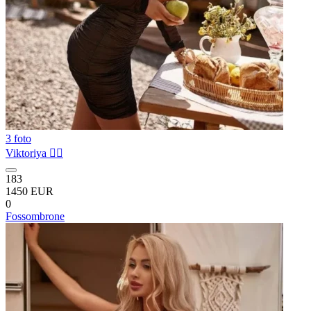
3 foto
Viktoriya ❤️‍🔥
183
1450 EUR
0
Fossombrone