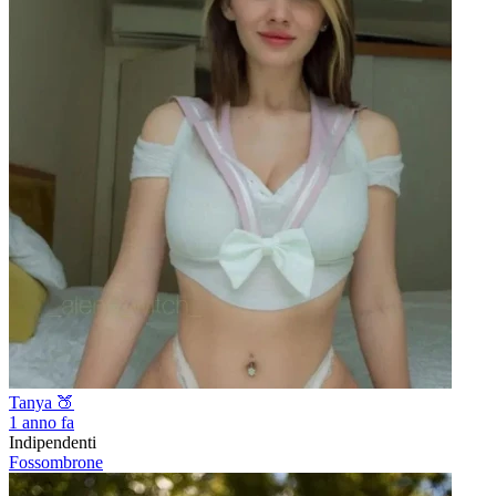
Tanya 🍑
1 anno fa
Indipendenti
Fossombrone