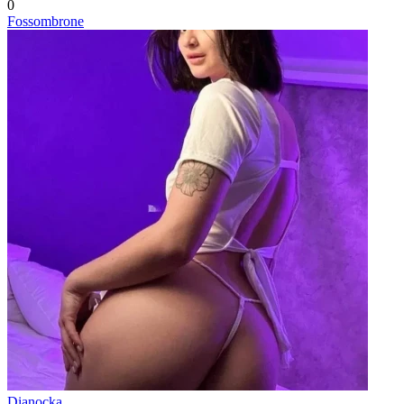
0
Fossombrone
Dianocka