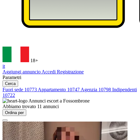
18+
it
Aggiungi annuncio
Accedi
Registrazione
Parametri
Cerca
Fuori sede
10773
Appartamento
10747
Agenzia
10798
Indipendenti
10722
Annunci escort a
Fossombrone
Abbiamo trovato
11
annunci
Ordina per