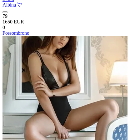
Albina 💘
79
1650 EUR
0
Fossombrone