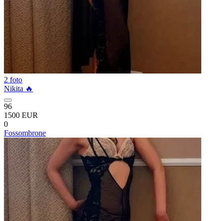
2 foto
Nikita 🔥
96
1500 EUR
0
Fossombrone