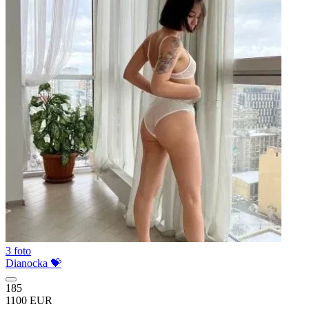
3 foto
Dianocka 💝
185
1100 EUR