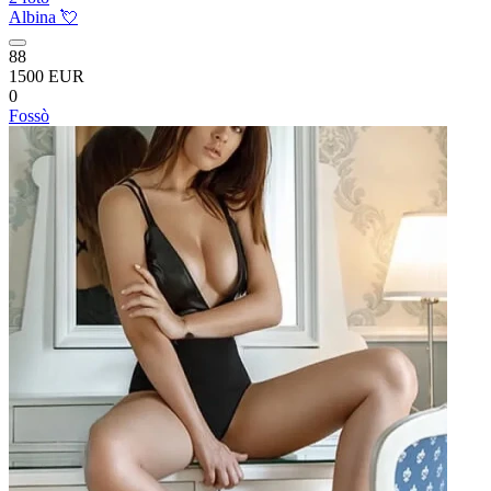
Albina 💘
88
1500 EUR
0
Fossò