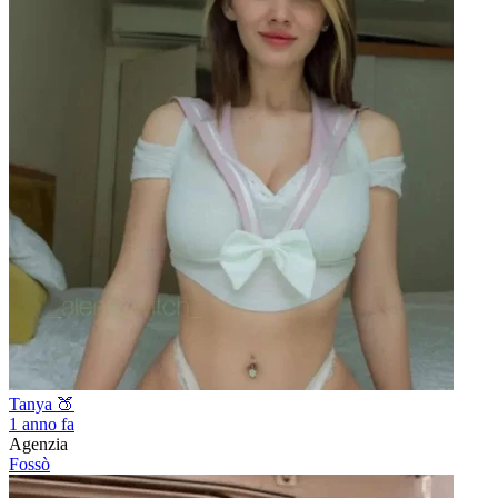
Tanya 🍑
1 anno fa
Agenzia
Fossò