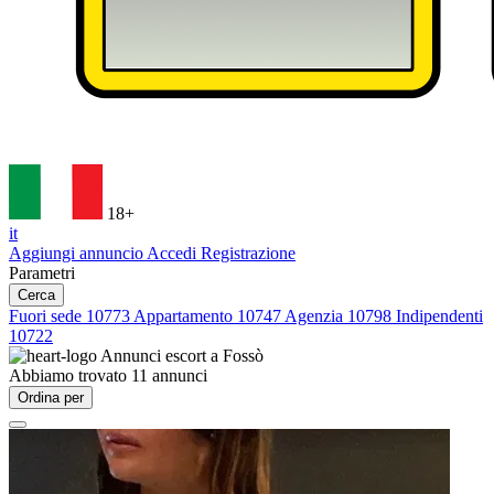
18+
it
Aggiungi annuncio
Accedi
Registrazione
Parametri
Cerca
Fuori sede
10773
Appartamento
10747
Agenzia
10798
Indipendenti
10722
Annunci escort a
Fossò
Abbiamo trovato
11
annunci
Ordina per