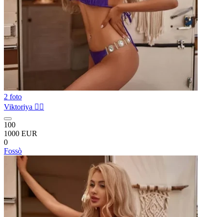
2 foto
Viktoriya ❤️‍🔥
100
1000 EUR
0
Fossò