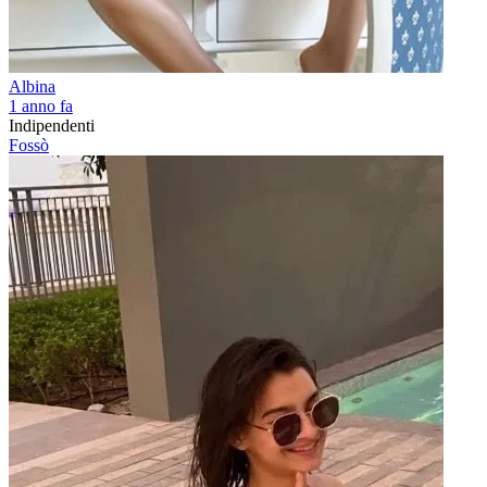
Albina
1 anno fa
Indipendenti
Fossò