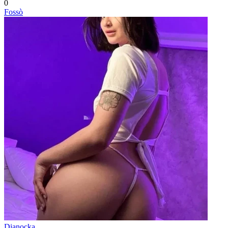
0
Fossò
Dianocka