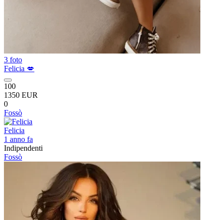
3 foto
Felicia 💋
100
1350 EUR
0
Fossò
Felicia
1 anno fa
Indipendenti
Fossò