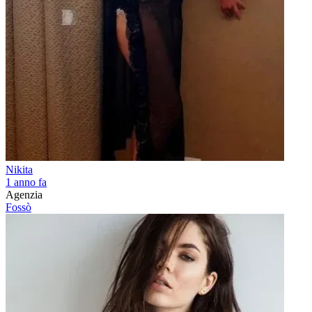
Nikita
1 anno fa
Agenzia
Fossò