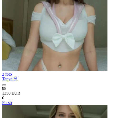
2 foto
Tanya 🍑
98
1350 EUR
0
Fossò