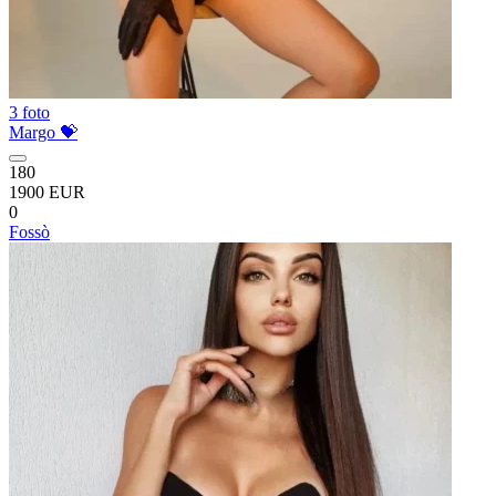
3 foto
Margo 💝
180
1900 EUR
0
Fossò