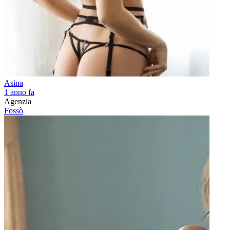
Asina
1 anno fa
Agenzia
Fossò