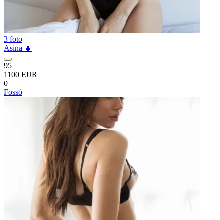
3 foto
Asina 🔥
95
1100 EUR
0
Fossò