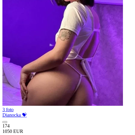
3 foto
Dianocka 💝
174
1050 EUR