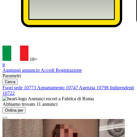
18+
it
Aggiungi annuncio
Accedi
Registrazione
Parametri
Cerca
Fuori sede
10773
Appartamento
10747
Agenzia
10798
Indipendenti
10722
Annunci escort a
Fabrica di Roma
Abbiamo trovato
11
annunci
Ordina per