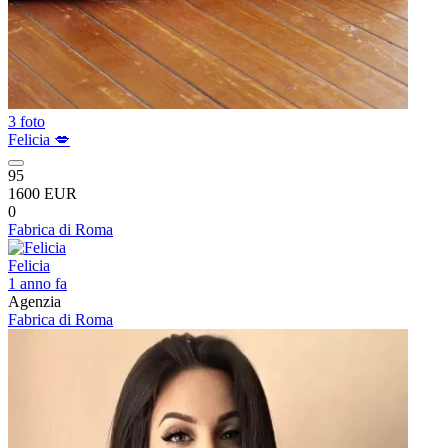
3 foto
Felicia 💋
95
1600 EUR
0
Fabrica di Roma
Felicia
1 anno fa
Agenzia
Fabrica di Roma