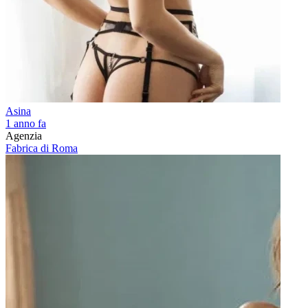
Asina
1 anno fa
Agenzia
Fabrica di Roma