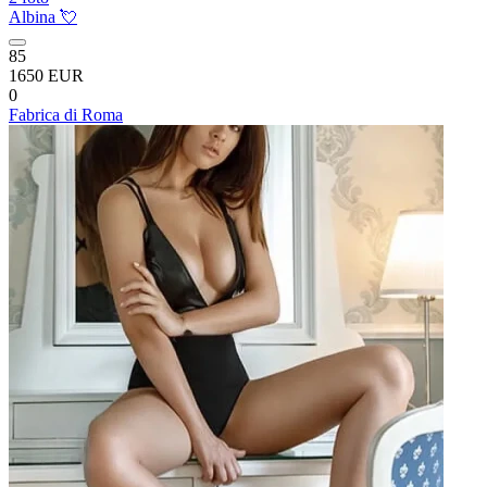
Albina 💘
85
1650 EUR
0
Fabrica di Roma