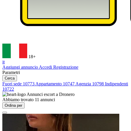
18+
it
Aggiungi annuncio
Accedi
Registrazione
Parametri
Cerca
Fuori sede
10773
Appartamento
10747
Agenzia
10798
Indipendenti
10722
Annunci escort a
Dronero
Abbiamo trovato
11
annunci
Ordina per