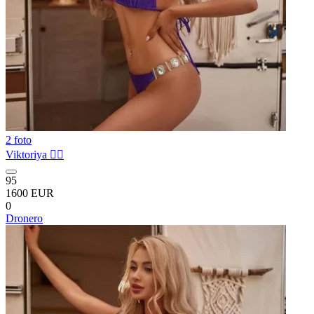
2 foto
Viktoriya ❤️‍🔥
95
1600 EUR
0
Dronero