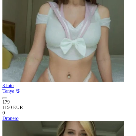
3 foto
Tanya 🍑
179
1150 EUR
0
Dronero