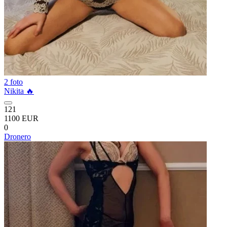
2 foto
Nikita 🔥
121
1100 EUR
0
Dronero