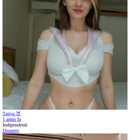
Tanya 🍑
1 anno fa
Indipendenti
Dronero