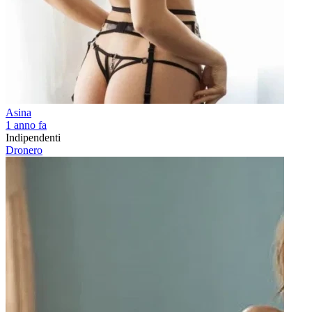
Asina
1 anno fa
Indipendenti
Dronero