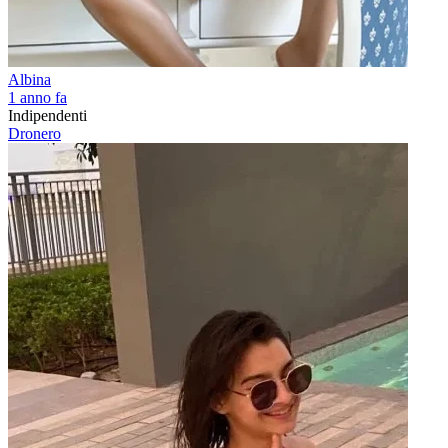
Albina
1 anno fa
Indipendenti
Dronero