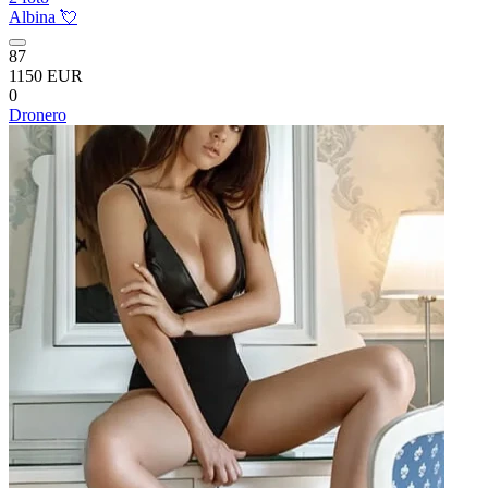
Albina 💘
87
1150 EUR
0
Dronero