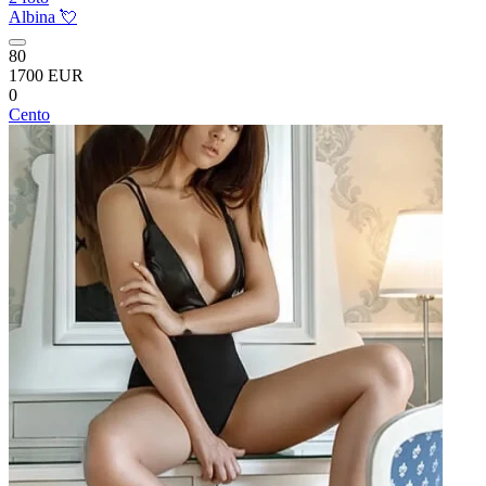
Albina 💘
80
1700 EUR
0
Cento