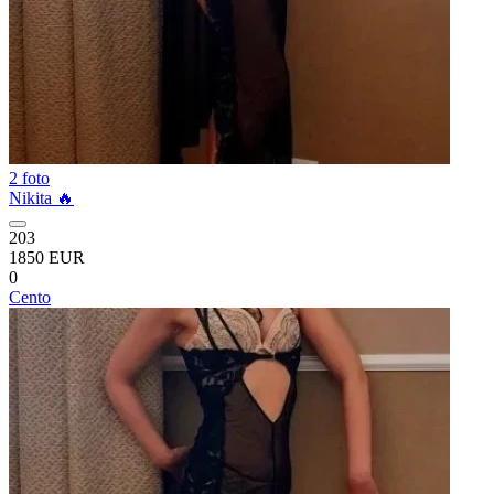
2 foto
Nikita 🔥
203
1850 EUR
0
Cento