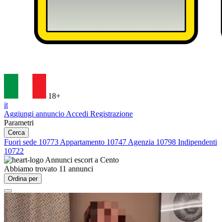
18+
it
Aggiungi annuncio
Accedi
Registrazione
Parametri
Cerca
Fuori sede
10773
Appartamento
10747
Agenzia
10798
Indipendenti
10722
Annunci escort a
Cento
Abbiamo trovato
11
annunci
Ordina per