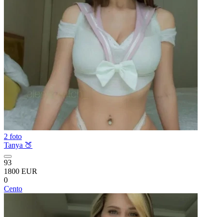
2 foto
Tanya 🍑
93
1800 EUR
0
Cento