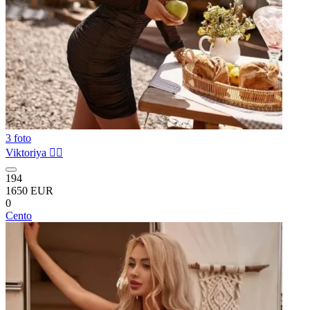
3 foto
Viktoriya ❤️‍🔥
194
1650 EUR
0
Cento