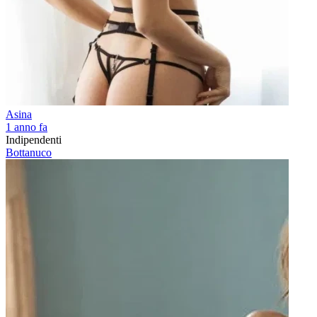
Asina
1 anno fa
Indipendenti
Bottanuco