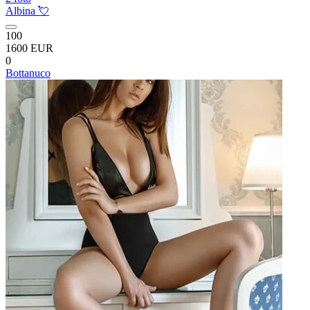
Albina 💘
100
1600 EUR
0
Bottanuco