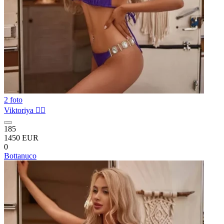
2 foto
Viktoriya ❤️‍🔥
185
1450 EUR
0
Bottanuco