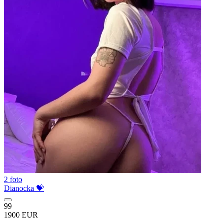
2 foto
Dianocka 💝
99
1900 EUR