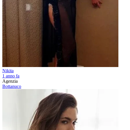
Nikita
1 anno fa
Agenzia
Bottanuco