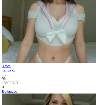
3 foto
Tanya 🍑
96
1850 EUR
0
Bottanuco