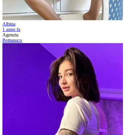
Albina
1 anno fa
Agenzia
Bottanuco