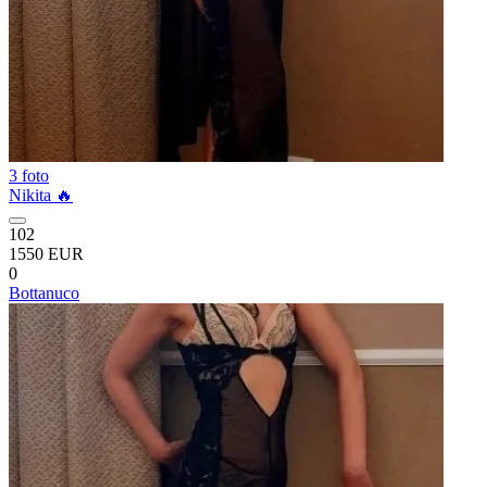
3 foto
Nikita 🔥
102
1550 EUR
0
Bottanuco