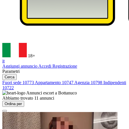
18+
it
Aggiungi annuncio
Accedi
Registrazione
Parametri
Cerca
Fuori sede
10773
Appartamento
10747
Agenzia
10798
Indipendenti
10722
Annunci escort a
Bottanuco
Abbiamo trovato
11
annunci
Ordina per