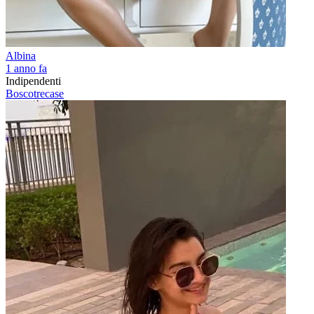
Albina
1 anno fa
Indipendenti
Boscotrecase