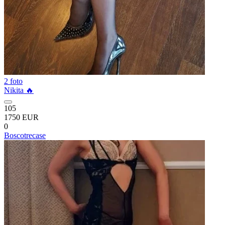
2 foto
Nikita 🔥
105
1750 EUR
0
Boscotrecase