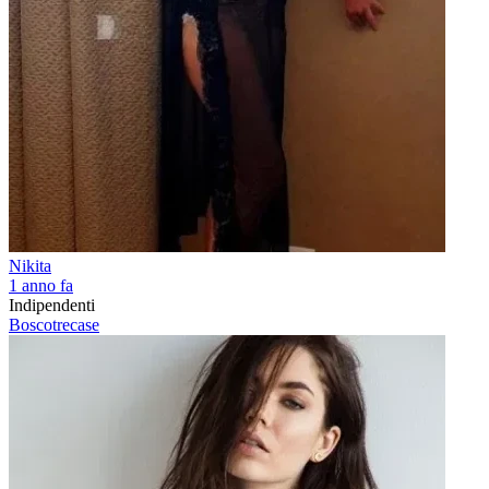
Nikita
1 anno fa
Indipendenti
Boscotrecase