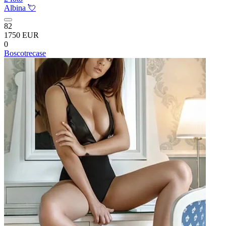
Albina 💘
82
1750 EUR
0
Boscotrecase