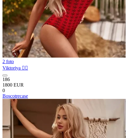
2 foto
Viktoriya ❤️‍🔥
186
1800 EUR
0
Boscotrecase