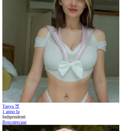
Tanya 🍑
1 anno fa
Indipendenti
Boscotrecase