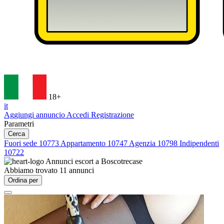
18+
it
Aggiungi annuncio
Accedi
Registrazione
Parametri
Cerca
Fuori sede
10773
Appartamento
10747
Agenzia
10798
Indipendenti
10722
Annunci escort a
Boscotrecase
Abbiamo trovato
11
annunci
Ordina per