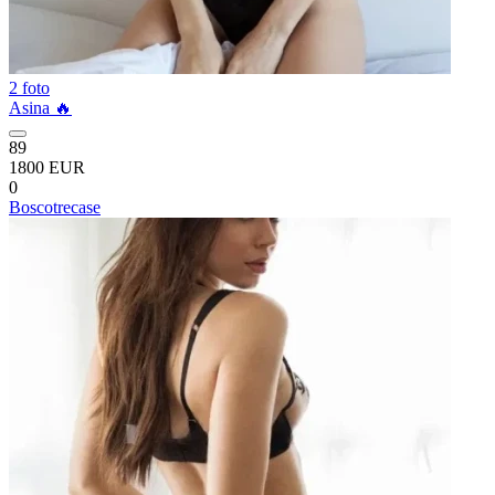
2 foto
Asina 🔥
89
1800 EUR
0
Boscotrecase