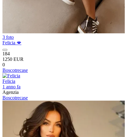
3 foto
Felicia 💋
184
1250 EUR
0
Boscotrecase
Felicia
1 anno fa
Agenzia
Boscotrecase