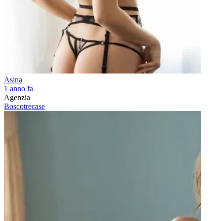
Asina
1 anno fa
Agenzia
Boscotrecase