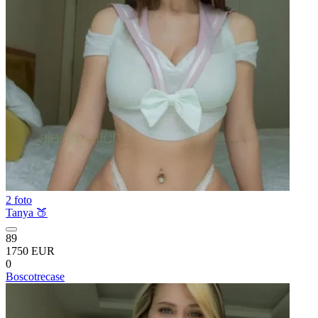
2 foto
Tanya 🍑
89
1750 EUR
0
Boscotrecase