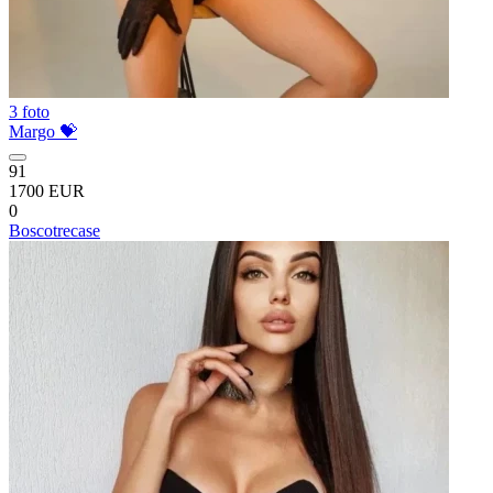
3 foto
Margo 💝
91
1700 EUR
0
Boscotrecase