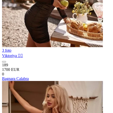
3 foto
Viktoriya ❤️‍🔥
189
1700 EUR
0
Bagnara Calabra