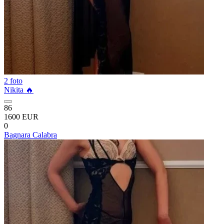
2 foto
Nikita 🔥
86
1600 EUR
0
Bagnara Calabra