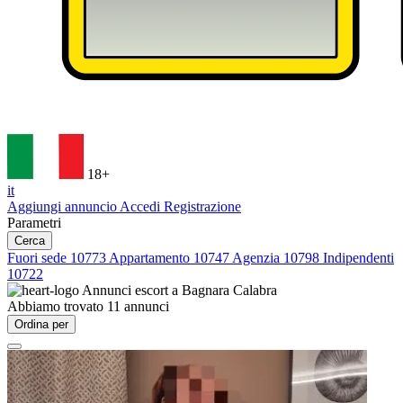
18+
it
Aggiungi annuncio
Accedi
Registrazione
Parametri
Cerca
Fuori sede
10773
Appartamento
10747
Agenzia
10798
Indipendenti
10722
Annunci escort a
Bagnara Calabra
Abbiamo trovato
11
annunci
Ordina per