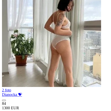
2 foto
Dianocka 💝
84
1300 EUR