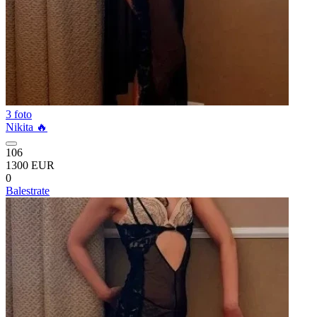
3 foto
Nikita 🔥
106
1300 EUR
0
Balestrate