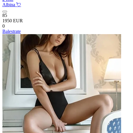
Albina 💘
85
1950 EUR
0
Balestrate