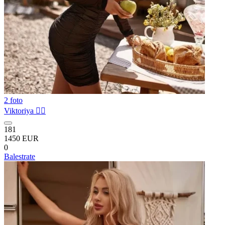
2 foto
Viktoriya ❤️‍🔥
181
1450 EUR
0
Balestrate