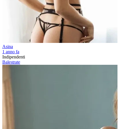
Asina
1 anno fa
Indipendenti
Balestrate