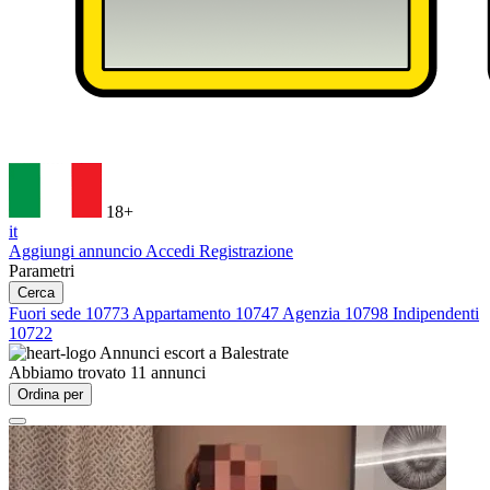
18+
it
Aggiungi annuncio
Accedi
Registrazione
Parametri
Cerca
Fuori sede
10773
Appartamento
10747
Agenzia
10798
Indipendenti
10722
Annunci escort a
Balestrate
Abbiamo trovato
11
annunci
Ordina per