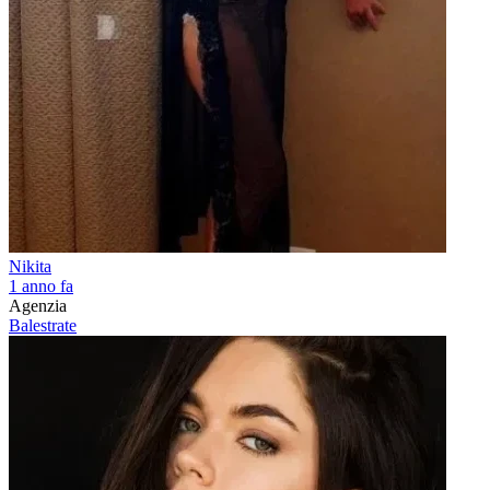
Nikita
1 anno fa
Agenzia
Balestrate