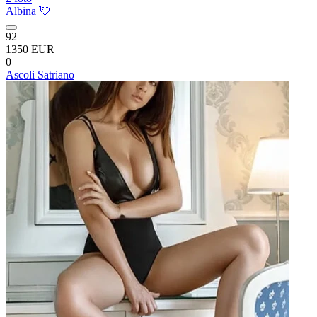
Albina 💘
92
1350 EUR
0
Ascoli Satriano