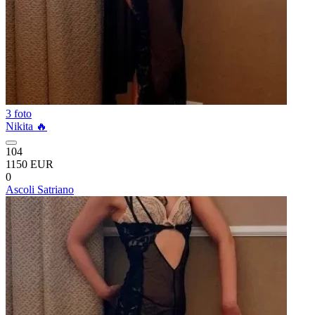
3 foto
Nikita 🔥
104
1150 EUR
0
Ascoli Satriano