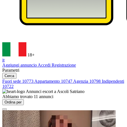
18+
it
Aggiungi annuncio
Accedi
Registrazione
Parametri
Cerca
Fuori sede
10773
Appartamento
10747
Agenzia
10798
Indipendenti
10722
Annunci escort a
Ascoli Satriano
Abbiamo trovato
11
annunci
Ordina per