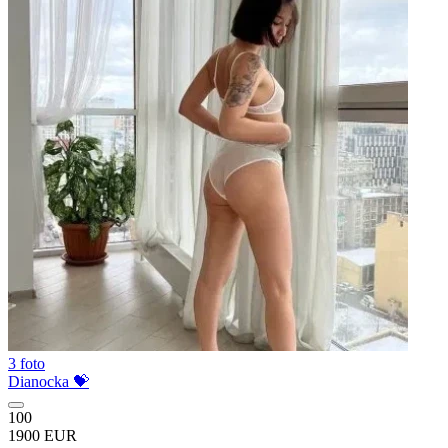
3 foto
Dianocka 💝
100
1900 EUR