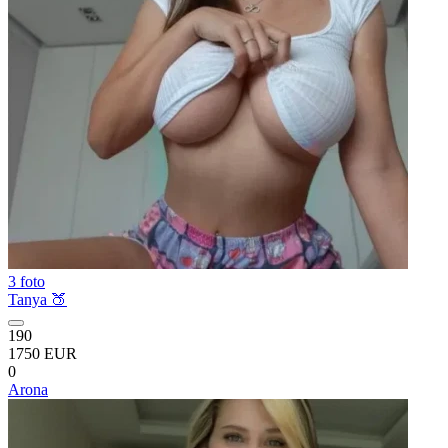
3 foto
Tanya 🍑
190
1750 EUR
0
Arona