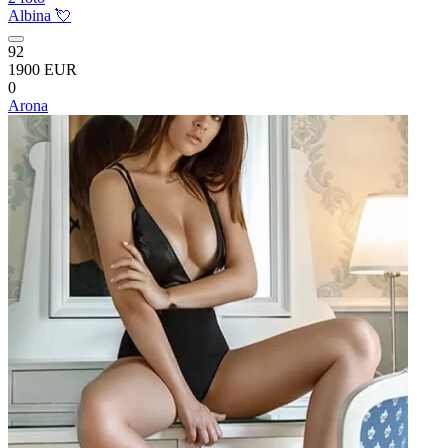
Albina 💘
92
1900 EUR
0
Arona