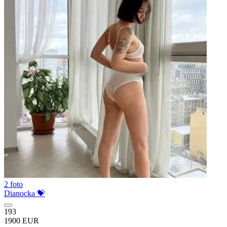
2 foto
Dianocka 💝
193
1900 EUR