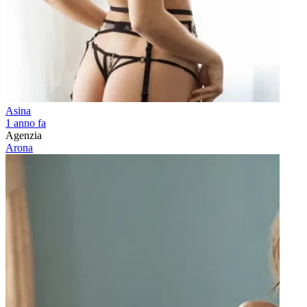
Asina
1 anno fa
Agenzia
Arona