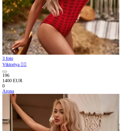
3 foto
Viktoriya ❤️‍🔥
196
1400 EUR
0
Arona