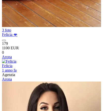
3 foto
Felicia 💋
179
1100 EUR
0
Arona
Felicia
1 anno fa
Agenzia
Arona