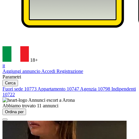
18+
it
Aggiungi annuncio
Accedi
Registrazione
Parametri
Cerca
Fuori sede
10773
Appartamento
10747
Agenzia
10798
Indipendenti
10722
Annunci escort a
Arona
Abbiamo trovato
11
annunci
Ordina per