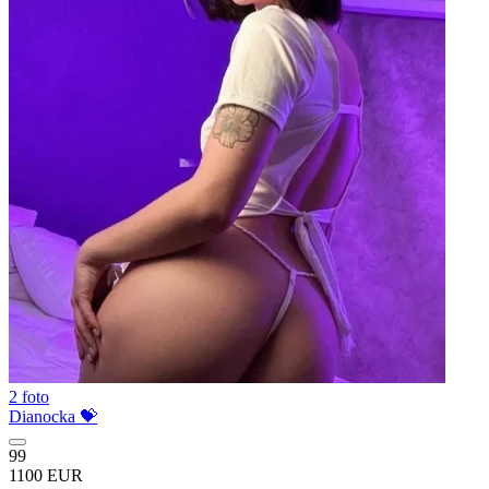
2 foto
Dianocka 💝
99
1100 EUR