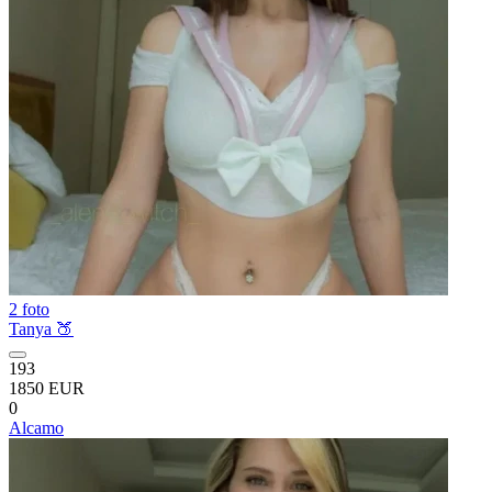
2 foto
Tanya 🍑
193
1850 EUR
0
Alcamo