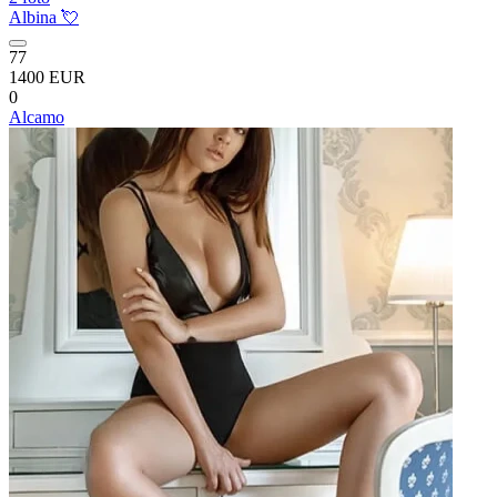
Albina 💘
77
1400 EUR
0
Alcamo