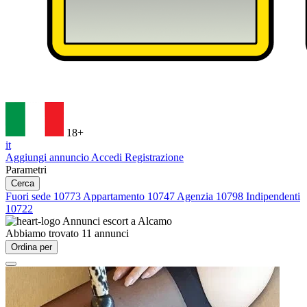
18+
it
Aggiungi annuncio
Accedi
Registrazione
Parametri
Cerca
Fuori sede
10773
Appartamento
10747
Agenzia
10798
Indipendenti
10722
Annunci escort a
Alcamo
Abbiamo trovato
11
annunci
Ordina per