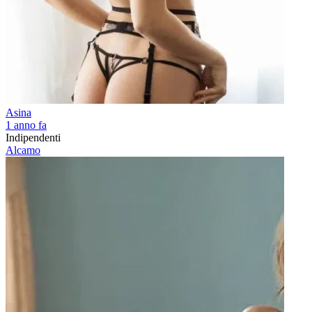
Asina
1 anno fa
Indipendenti
Alcamo