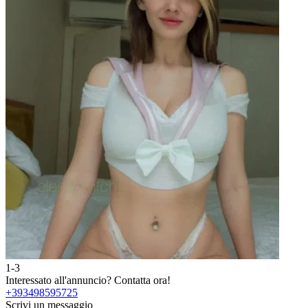
1-3
Interessato all'annuncio?
Contatta ora!
+393498595725
Scrivi un messaggio