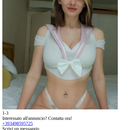
1-3
Interessato all'annuncio?
Contatta ora!
+393498595725
Scrivi un messaggio