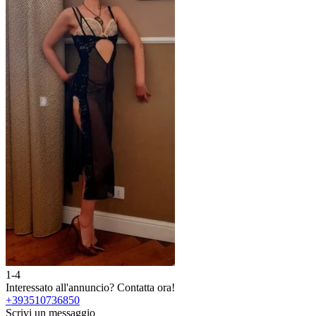
1-4
Interessato all'annuncio?
Contatta ora!
+393510736850
Scrivi un messaggio