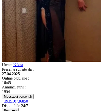
Utente
Nikita
Presente sul sito da
:
27.04.2025
Online oggi alle
:
16:45
Annunci attivi
:
1954
Messaggi personali
+393510736850
Disponibile 24/7
Reclamo