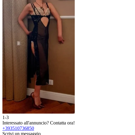
1-3
Interessato all'annuncio?
Contatta ora!
+393510736850
Scrivi un messaggio