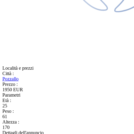
Località e prezzi
Città
:
Pozzallo
Prezzo
:
1950 EUR
Parametri
Età
:
25
Peso
:
61
Altezza
:
170
Dettagli dell'annuncio