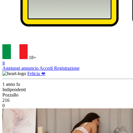
18+
it
Aggiungi annuncio
Accedi
Registrazione
Felicia 💋
1 anno fa
Indipendenti
Pozzallo
216
0