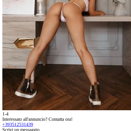
1-4
Interessato all'annuncio?
Contatta ora!
+393512531439
Scrivi un messaggio