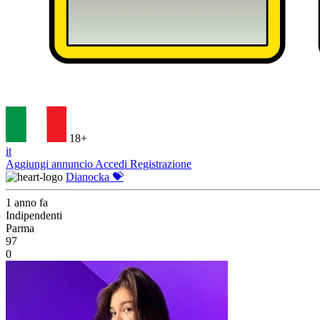
18+
it
Aggiungi annuncio
Accedi
Registrazione
Dianocka 💝
1 anno fa
Indipendenti
Parma
97
0