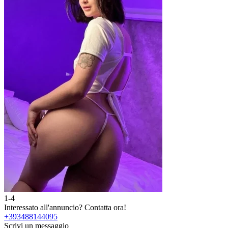
1-4
Interessato all'annuncio?
Contatta ora!
+393488144095
Scrivi un messaggio