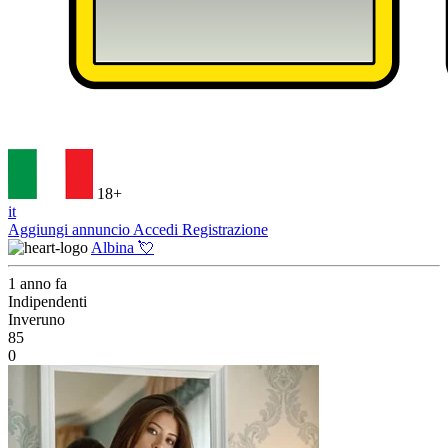
18+
it
Aggiungi annuncio
Accedi
Registrazione
Albina 💘
1 anno fa
Indipendenti
Inveruno
85
0