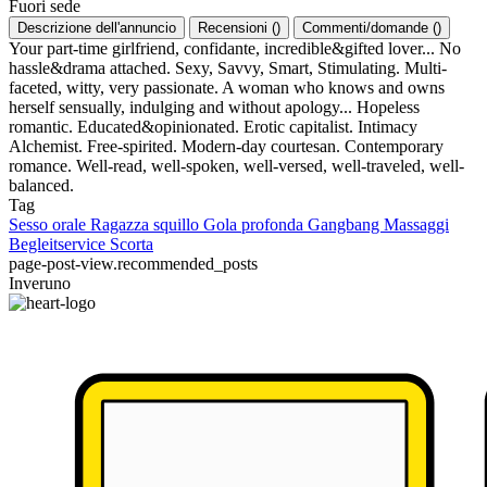
Fuori sede
Descrizione dell'annuncio
Recensioni
(
)
Commenti/domande
(
)
Your part-time girlfriend, confidante, incredible&gifted lover... No
hassle&drama attached. Sexy, Savvy, Smart, Stimulating. Multi-
faceted, witty, very passionate. A woman who knows and owns
herself sensually, indulging and without apology... Hopeless
romantic. Educated&opinionated. Erotic capitalist. Intimacy
Alchemist. Free-spirited. Modern-day courtesan. Contemporary
romance. Well-read, well-spoken, well-versed, well-traveled, well-
balanced.
Tag
Sesso orale
Ragazza squillo
Gola profonda
Gangbang
Massaggi
Begleitservice
Scorta
page-post-view.recommended_posts
Inveruno