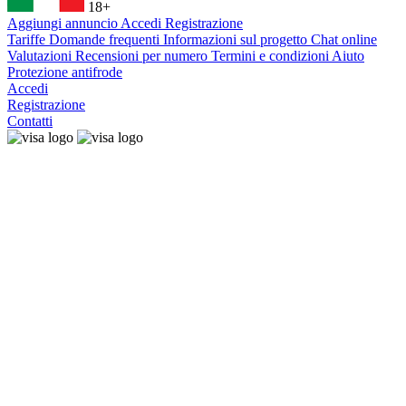
18+
Aggiungi annuncio
Accedi
Registrazione
Tariffe
Domande frequenti
Informazioni sul progetto
Chat online
Valutazioni
Recensioni per numero
Termini e condizioni
Aiuto
Protezione antifrode
Accedi
Registrazione
Contatti