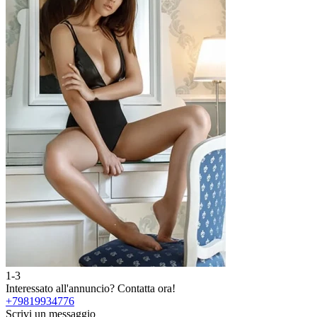
1-3
2
Interessato all'annuncio?
Contatta ora!
I
+79819934776
Scrivi un messaggio
S