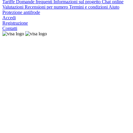
Tariffe
Domande frequenti
Informazioni sul progetto
Chat online
Valutazioni
Recensioni per numero
Termini e condizioni
Aiuto
Protezione antifrode
Accedi
Registrazione
Contatti