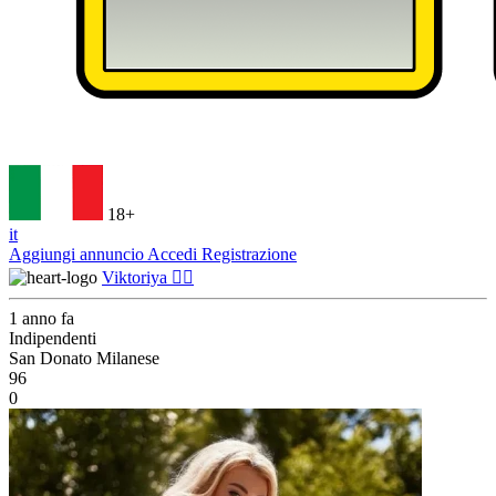
18+
it
Aggiungi annuncio
Accedi
Registrazione
Viktoriya ❤️‍🔥
1 anno fa
Indipendenti
San Donato Milanese
96
0