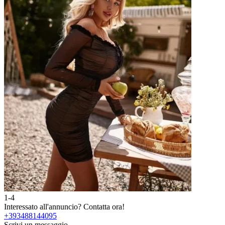
1-4
2
Interessato all'annuncio?
Contatta ora!
I
+393488144095
Scrivi un messaggio
S