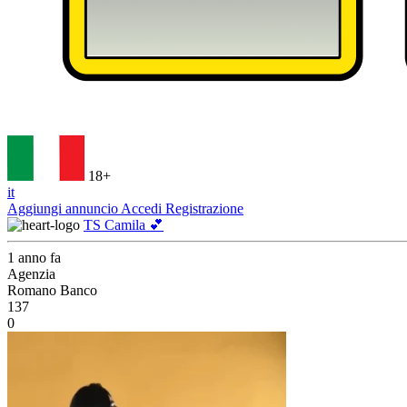
18+
it
Aggiungi annuncio
Accedi
Registrazione
TS Camila 💕
1 anno fa
Agenzia
Romano Banco
137
0