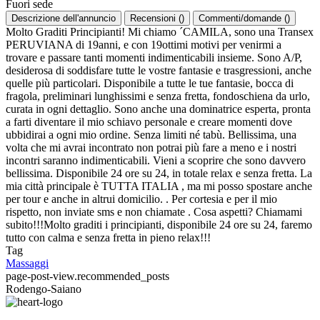
Fuori sede
Descrizione dell'annuncio
Recensioni
(
)
Commenti/domande
(
)
Molto Graditi Principianti! Mi chiamo ´CAMILA, sono una Transex
PERUVIANA di 19anni, e con 19ottimi motivi per venirmi a
trovare e passare tanti momenti indimenticabili insieme. Sono A/P,
desiderosa di soddisfare tutte le vostre fantasie e trasgressioni, anche
quelle più particolari. Disponibile a tutte le tue fantasie, bocca di
fragola, preliminari lunghissimi e senza fretta, fondoschiena da urlo,
curata in ogni dettaglio. Sono anche una dominatrice esperta, pronta
a farti diventare il mio schiavo personale e creare momenti dove
ubbidirai a ogni mio ordine. Senza limiti né tabù. Bellissima, una
volta che mi avrai incontrato non potrai più fare a meno e i nostri
incontri saranno indimenticabili. Vieni a scoprire che sono davvero
bellissima. Disponibile 24 ore su 24, in totale relax e senza fretta. La
mia città principale è TUTTA ITALIA , ma mi posso spostare anche
per tour e anche in altrui domicilio. . Per cortesia e per il mio
rispetto, non inviate sms e non chiamate . Cosa aspetti? Chiamami
subito!!!Molto graditi i principianti, disponibile 24 ore su 24, faremo
tutto con calma e senza fretta in pieno relax!!!
Tag
Massaggi
page-post-view.recommended_posts
Rodengo-Saiano