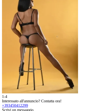
1-4
2
Interessato all'annuncio?
Contatta ora!
I
+393450412299
Scrivi un messaggio
S