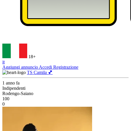
18+
it
Aggiungi annuncio
Accedi
Registrazione
TS Camila 💕
1 anno fa
Indipendenti
Rodengo-Saiano
100
0