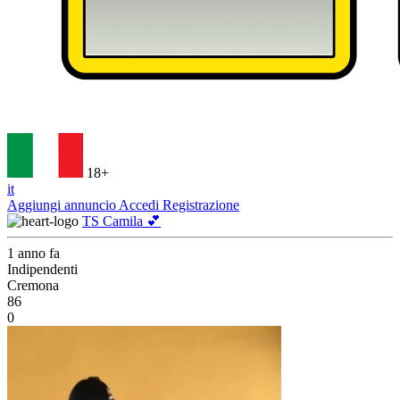
18+
it
Aggiungi annuncio
Accedi
Registrazione
TS Camila 💕
1 anno fa
Indipendenti
Cremona
86
0