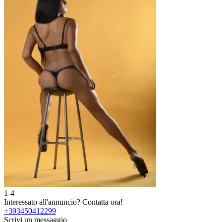
1-4
2
Interessato all'annuncio?
Contatta ora!
I
+393450412299
Scrivi un messaggio
S