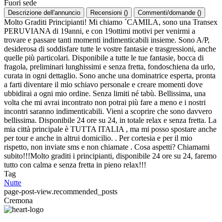
Fuori sede
Descrizione dell'annuncio
Recensioni
(
)
Commenti/domande
(
)
Molto Graditi Principianti! Mi chiamo ´CAMILA, sono una Transex
PERUVIANA di 19anni, e con 19ottimi motivi per venirmi a
trovare e passare tanti momenti indimenticabili insieme. Sono A/P,
desiderosa di soddisfare tutte le vostre fantasie e trasgressioni, anche
quelle più particolari. Disponibile a tutte le tue fantasie, bocca di
fragola, preliminari lunghissimi e senza fretta, fondoschiena da urlo,
curata in ogni dettaglio. Sono anche una dominatrice esperta, pronta
a farti diventare il mio schiavo personale e creare momenti dove
ubbidirai a ogni mio ordine. Senza limiti né tabù. Bellissima, una
volta che mi avrai incontrato non potrai più fare a meno e i nostri
incontri saranno indimenticabili. Vieni a scoprire che sono davvero
bellissima. Disponibile 24 ore su 24, in totale relax e senza fretta. La
mia città principale è TUTTA ITALIA , ma mi posso spostare anche
per tour e anche in altrui domicilio. . Per cortesia e per il mio
rispetto, non inviate sms e non chiamate . Cosa aspetti? Chiamami
subito!!!Molto graditi i principianti, disponibile 24 ore su 24, faremo
tutto con calma e senza fretta in pieno relax!!!
Tag
Nutte
page-post-view.recommended_posts
Cremona