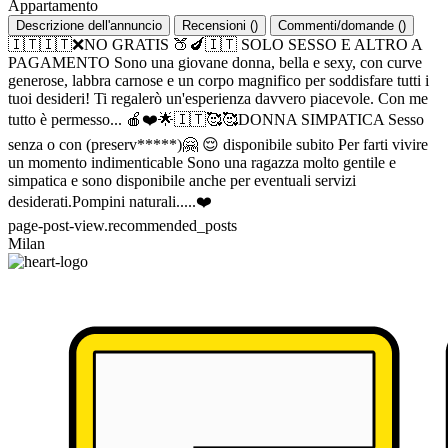
Appartamento
Descrizione dell'annuncio
Recensioni
(
)
Commenti/domande
(
)
🇮🇹🇮🇹❌️NO GRATIS 🍑🍆🇮🇹 SOLO SESSO E ALTRO A
PAGAMENTO Sono una giovane donna, bella e sexy, con curve
generose, labbra carnose e un corpo magnifico per soddisfare tutti i
tuoi desideri! Ti regalerò un'esperienza davvero piacevole. Con me
tutto è permesso... 🍎❤️🌟🇮🇹🥰🥰DONNA SIMPATICA Sesso
senza o con (preserv*****)🤗 😌 disponibile subito Per farti vivire
un momento indimenticable Sono una ragazza molto gentile e
simpatica e sono disponibile anche per eventuali servizi
desiderati.Pompini naturali.....❤️
page-post-view.recommended_posts
Milan