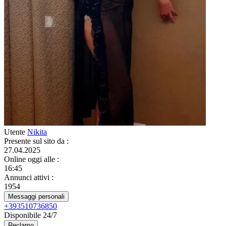
Utente
Nikita
Presente sul sito da
:
27.04.2025
Online oggi alle
:
16:45
Annunci attivi
:
1954
Messaggi personali
+393510736850
Disponibile 24/7
Reclamo