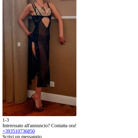
1-3
Interessato all'annuncio?
Contatta ora!
+393510736850
Scrivi un messaggio