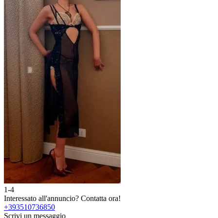
1-4
Interessato all'annuncio?
Contatta ora!
+393510736850
Scrivi un messaggio