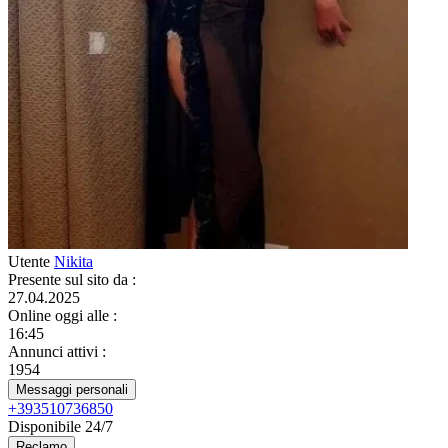
Utente
Nikita
Presente sul sito da
:
27.04.2025
Online oggi alle
:
16:45
Annunci attivi
:
1954
Messaggi personali
+393510736850
Disponibile 24/7
Reclamo