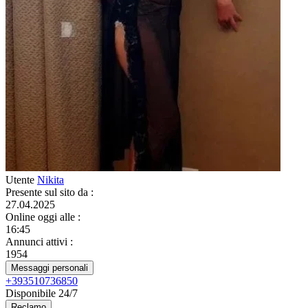
Utente
Nikita
Presente sul sito da
:
27.04.2025
Online oggi alle
:
16:45
Annunci attivi
:
1954
Messaggi personali
+393510736850
Disponibile 24/7
Reclamo