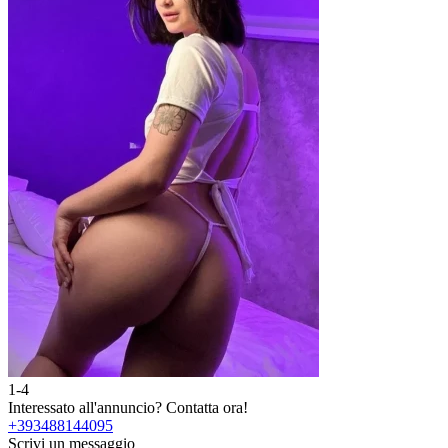
1-4
Interessato all'annuncio?
Contatta ora!
+393488144095
Scrivi un messaggio