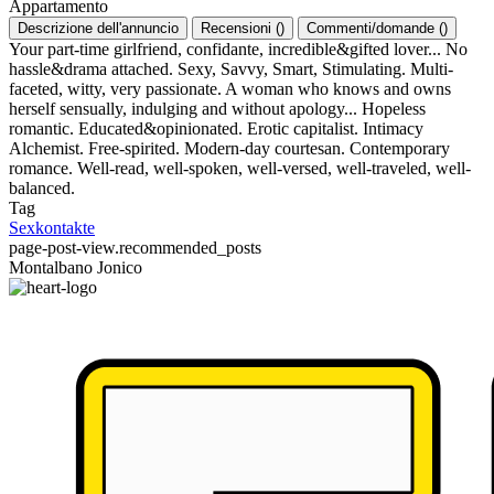
Appartamento
Descrizione dell'annuncio
Recensioni
(
)
Commenti/domande
(
)
Your part-time girlfriend, confidante, incredible&gifted lover... No
hassle&drama attached. Sexy, Savvy, Smart, Stimulating. Multi-
faceted, witty, very passionate. A woman who knows and owns
herself sensually, indulging and without apology... Hopeless
romantic. Educated&opinionated. Erotic capitalist. Intimacy
Alchemist. Free-spirited. Modern-day courtesan. Contemporary
romance. Well-read, well-spoken, well-versed, well-traveled, well-
balanced.
Tag
Sexkontakte
page-post-view.recommended_posts
Montalbano Jonico