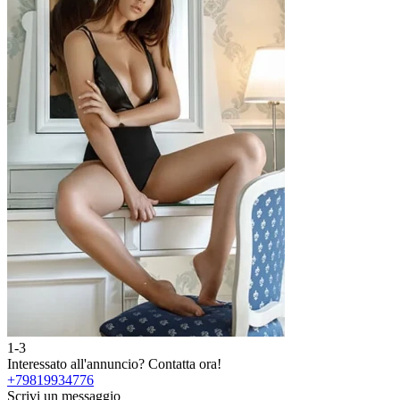
1-3
2
Interessato all'annuncio?
Contatta ora!
I
+79819934776
Scrivi un messaggio
S