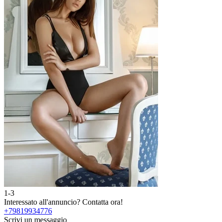
1-3
Interessato all'annuncio?
Contatta ora!
+79819934776
Scrivi un messaggio