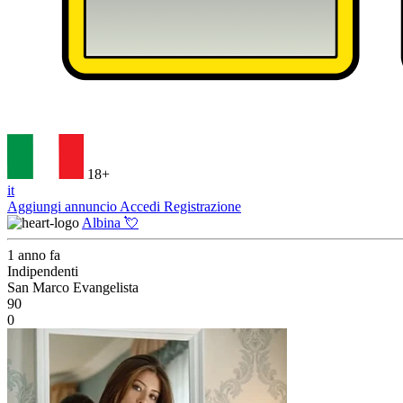
18+
it
Aggiungi annuncio
Accedi
Registrazione
Albina 💘
1 anno fa
Indipendenti
San Marco Evangelista
90
0