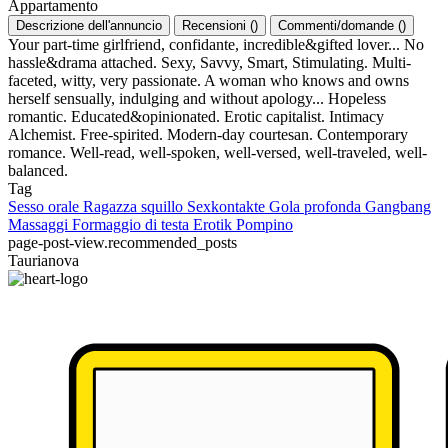
Appartamento
Descrizione dell'annuncio
Recensioni
(
)
Commenti/domande
(
)
Your part-time girlfriend, confidante, incredible&gifted lover... No
hassle&drama attached. Sexy, Savvy, Smart, Stimulating. Multi-
faceted, witty, very passionate. A woman who knows and owns
herself sensually, indulging and without apology... Hopeless
romantic. Educated&opinionated. Erotic capitalist. Intimacy
Alchemist. Free-spirited. Modern-day courtesan. Contemporary
romance. Well-read, well-spoken, well-versed, well-traveled, well-
balanced.
Tag
Sesso orale
Ragazza squillo
Sexkontakte
Gola profonda
Gangbang
Massaggi
Formaggio di testa
Erotik
Pompino
page-post-view.recommended_posts
Taurianova