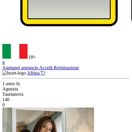
18+
it
Aggiungi annuncio
Accedi
Registrazione
Albina 💘
1 anno fa
Agenzia
Taurianova
140
0