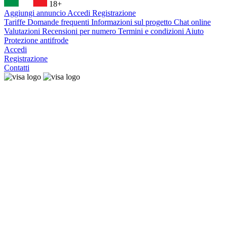
18+
Aggiungi annuncio
Accedi
Registrazione
Tariffe
Domande frequenti
Informazioni sul progetto
Chat online
Valutazioni
Recensioni per numero
Termini e condizioni
Aiuto
Protezione antifrode
Accedi
Registrazione
Contatti