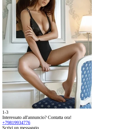
1-3
2
Interessato all'annuncio?
Contatta ora!
I
+79819934776
Scrivi un messaggio
S